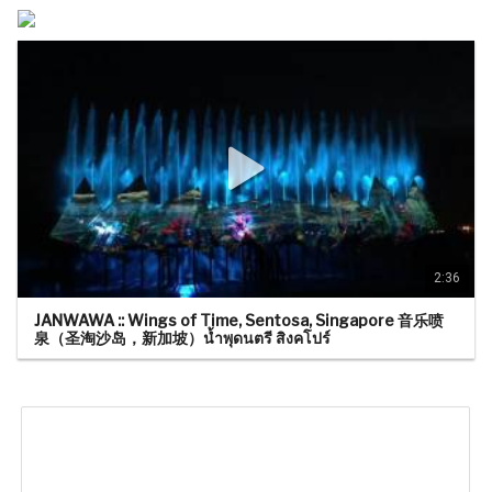
2:36
JANWAWA :: Wings of Time, Sentosa, Singapore 音乐喷
泉（圣淘沙岛，新加坡）น้ำพุดนตรี สิงคโปร์